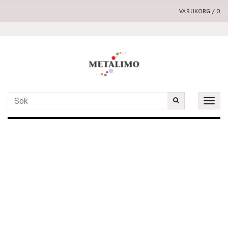
VARUKORG
/
0
Toggle
naviga