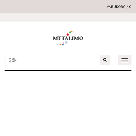
VARUKORG
/
0
Toggle
naviga