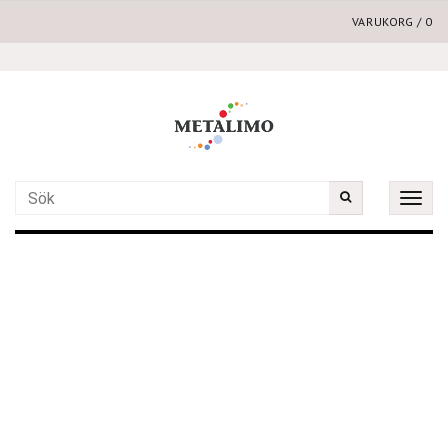
VARUKORG
/
0
Toggle
naviga