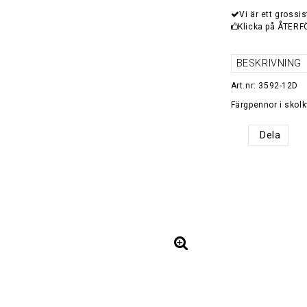
Vi är ett grossis
Klicka på ÅTERF
BESKRIVNING
Art.nr: 3592-12D
Färgpennor i skol
Dela