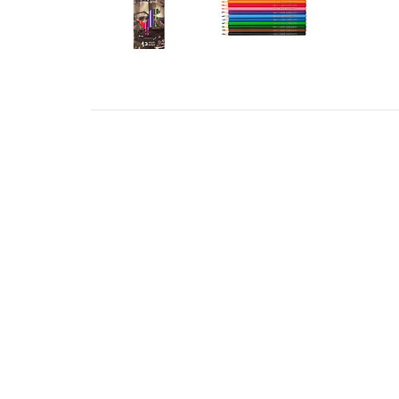
ADRESS
KONT
STILLMANSGATAN 8
info@met
212 25 MALMÖ
+46 4018