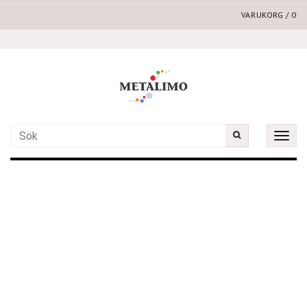
VARUKORG
/
0
Toggle
naviga