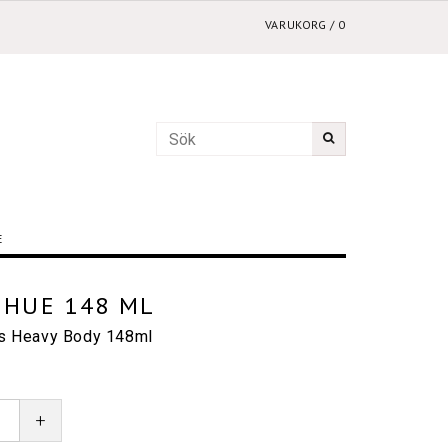
VARUKORG
/
0
E
 HUE 148 ML
cs Heavy Body 148ml
+