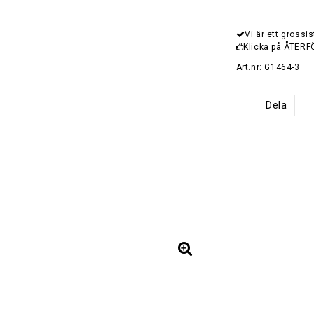
Vi är ett grossis
Klicka på ÅTERF
Art.nr: G1464-3
Dela