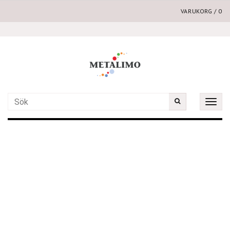
VARUKORG
/
0
Toggle
naviga