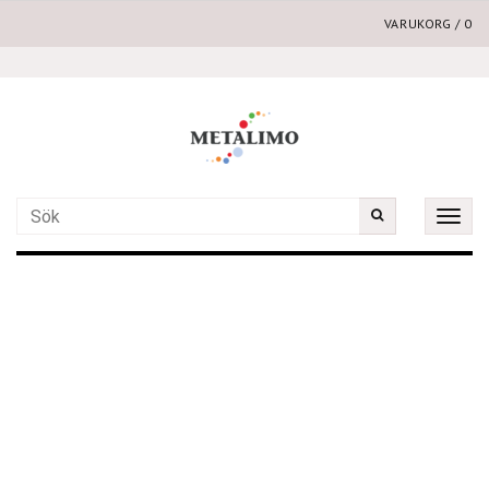
VARUKORG
/
0
Toggle
naviga