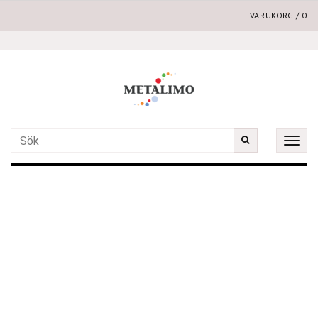
VARUKORG
/
0
Toggle
naviga