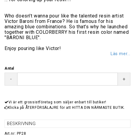
Who doesn't wanna pour like the talented resin artist
Victor Baroni from France? He is famous for his
amazing blue combinations. So that's why he launched
together with COLORBERRY his first resin color named
"BARONI BLUE".
Enjoy pouring like Victor!
Läs mer...
Antal
-
+
Vi är ett grossistföretag som säljer enbart till butiker!
Klicka på ÅTERFÖRSÄLAJRE för att HITTA DIN NÄRMASTE BUTIK.
BESKRIVNING
Art.nr: PP28