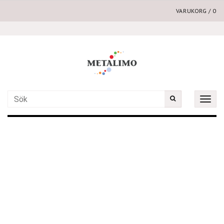
VARUKORG
/
0
Toggle
naviga