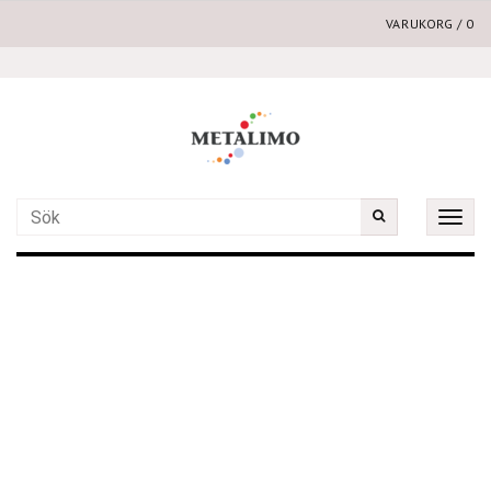
VARUKORG
/
0
Toggle
naviga